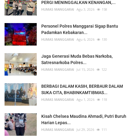
PERGI MENINGGALKAN KENANGAN,...
HUMAS MANGGARAI
Agu 3, 2026
158
Personel Polres Manggarai Sigap Bantu
Padamkan Kebakaran...
HUMAS MANGGARAI
Agu 6, 2026
130
Jaga Generasi Muda Bebas Narkoba,
Satresnarkoba Polres...
HUMAS MANGGARAI
Jul 15, 2026
122
BERBAGI DALAM KASIH, BERBAUR DALAM
SUKA CITA, BHABINKAMTIBMAS...
HUMAS MANGGARAI
Agu 1, 2026
118
Kisah Chelsea Maudina Ahmadi, Putri Buruh
Harian Lepas...
HUMAS MANGGARAI
Jul 29, 2026
111