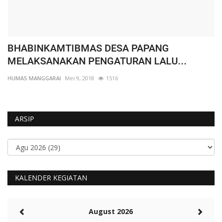
BHABINKAMTIBMAS DESA PAPANG
W
MELAKSANAKAN PENGATURAN LALU...
K
HUMAS MANGGARAI
Mei 9, 2018
1516
HU
ARSIP
KALENDER KEGIATAN
August 2026