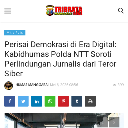
Mitra Polisi
Perisai Demokrasi di Era Digital:
Beranda
Kabidhumas Polda NTT Soroti
Binkam
Perlindungan Jurnalis dari Teror
Kapolres Manggarai Imbau Masyarakat Waspada Cuaca Buruk
Siber
Kapolres Manggarai Imbau Masyarakat Waspada Cuaca Buruk
HUMAS MANGGARAI
Mei 6, 2026 08:56
399
Reskrim
Lantas
Giat Ops
Polisi Kita
Mitra Polisi