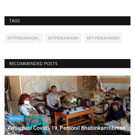
TAGS
NTTPENUHKASIH_
NTTPENUHKASIH
NTT PENUH KASIH
RECOMMENDED POSTS
Binmas
Antisipasi Covid - 19, Personil Bhabinkamtibmas