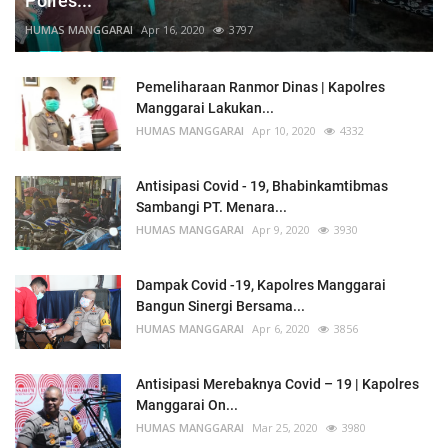
Polres...
HUMAS MANGGARAI
Apr 16, 2020
3797
Pemeliharaan Ranmor Dinas | Kapolres
Manggarai Lakukan...
HUMAS MANGGARAI
Apr 10, 2020
4332
Antisipasi Covid - 19, Bhabinkamtibmas
Sambangi PT. Menara...
HUMAS MANGGARAI
Apr 9, 2020
3930
Dampak Covid -19, Kapolres Manggarai
Bangun Sinergi Bersama...
HUMAS MANGGARAI
Apr 6, 2020
3856
Antisipasi Merebaknya Covid – 19 | Kapolres
Manggarai On...
HUMAS MANGGARAI
Mar 25, 2020
3980