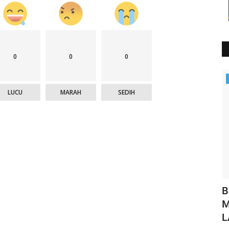
0
0
0
Polisi Kita
LUCU
MARAH
SEDIH
an
Sat Polairud Polres Manggarai Berbagi
B
.
Takjil, Wujud Kebersamaan...
M
L
HUMAS MANGGARAI
Mar 12, 2025
566