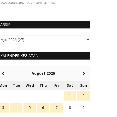
UMAS MANGGARAI
Mei 9, 2018
1516
ARSIP
KALENDER KEGIATAN
August 2026
Mon
Tue
Wed
Thu
Fri
Sat
Sun
1
2
3
4
5
6
7
8
9