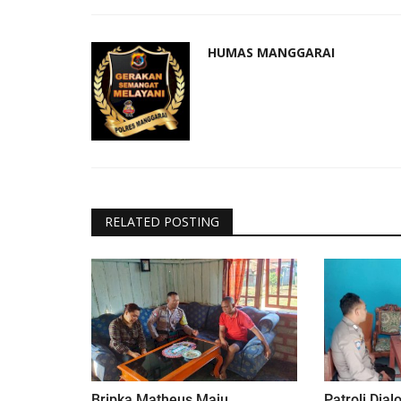
HUMAS MANGGARAI
RELATED POSTING
Bripka Matheus Maju,
Patroli Dial