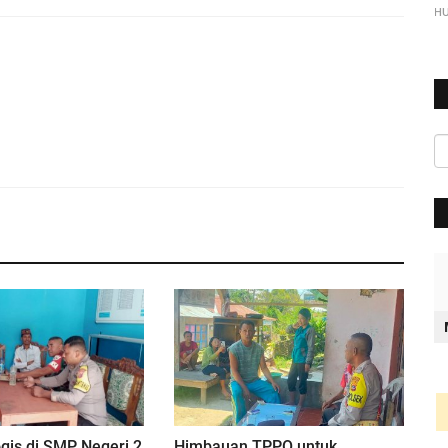
H
ogis di SMP Negeri 2
Himbauan TPPO untuk