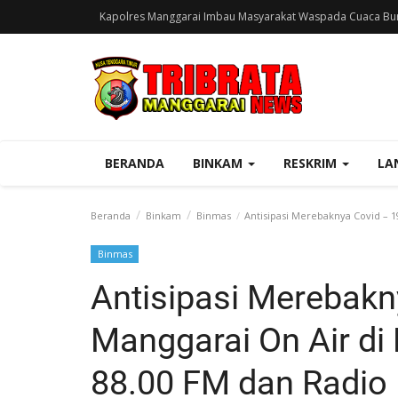
Kapolres Manggarai Imbau Masyarakat Waspada Cuaca Bur
BERANDA
BINKAM
RESKRIM
LA
Beranda
Binkam
Binmas
Antisipasi Merebaknya Covid – 1
Binmas
Antisipasi Merebakn
Manggarai On Air di
88.00 FM dan Radio