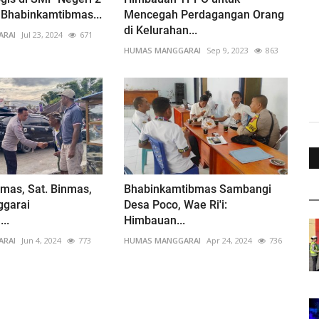
: Bhabinkamtibmas...
Mencegah Perdagangan Orang
di Kelurahan...
ARAI
Jul 23, 2024
671
HUMAS MANGGARAI
Sep 9, 2023
863
lmas, Sat. Binmas,
Bhabinkamtibmas Sambangi
ggarai
Desa Poco, Wae Ri'i:
..
Himbauan...
ARAI
Jun 4, 2024
773
HUMAS MANGGARAI
Apr 24, 2024
736