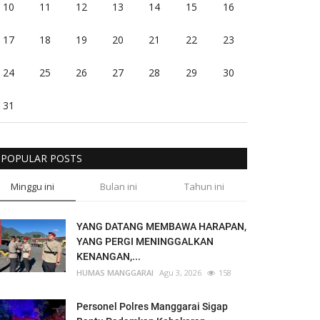
10
11
12
13
14
15
16
17
18
19
20
21
22
23
24
25
26
27
28
29
30
31
POPULAR POSTS
Minggu ini
Bulan ini
Tahun ini
YANG DATANG MEMBAWA HARAPAN,
YANG PERGI MENINGGALKAN
KENANGAN,...
HUMAS MANGGARAI
Agu 3, 2026
158
Personel Polres Manggarai Sigap