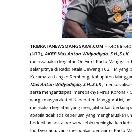
TRIBRATANEWSMANGGARAI.COM
– Kepala Kep
(NTT),
AKBP Mas Anton Widyodigdo, S.H.,S.I.K
,
melaksanakan kegiatan On Air di Radio Manggarai
selanjutnya di Radio Ntala Gewang 102. FM yang 
Kecamatan Langke Rembong, Kabupaten Manggarai
Mas Anton Widyodigdo, S.H.,S.I.K
, mensosialisa
serta mengantisipasi merebaknya virus Korona / 
warga masyarakat di Kabupaten Manggarai ini, unt
melakukan kegiatan yang mengakibatkan berkumpul
apabila tidak ada keperluan yang mengharuskan un
berlebihan serta bersama lebih meningkatkan keber
Ino Djemadu, yang merupakan penyiar di Radio Ma