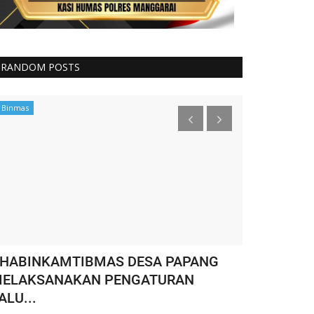
RANDOM POSTS
Binmas
Binmas
HABINKAMTIBMAS DESA PAPANG
WASPADA T
ELAKSANAKAN PENGATURAN
Kecamatan 
ALU...
HUMAS MANGGARA