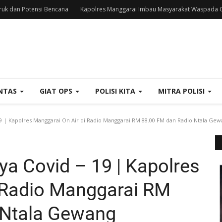
uk dan Potensi Bencana
Kapolres Manggarai Imbau Masyarakat Waspada C
NTAS
GIAT OPS
POLISI KITA
MITRA POLISI
9 | Kapolres Manggarai On Air di Radio Manggarai RM 88.00 FM dan Radio Ntala Ge
ya Covid – 19 | Kapolres
 Radio Manggarai RM
 Ntala Gewang