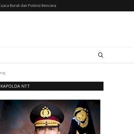
uaca Buruk dan Potensi Bencana
wang
KAPOLDA NTT