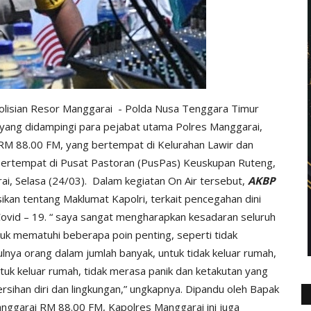
olisian Resor Manggarai - Polda Nusa Tenggara Timur
 yang didampingi para pejabat utama Polres Manggarai,
 RM 88.00 FM, yang bertempat di Kelurahan Lawir dan
bertempat di Pusat Pastoran (PusPas) Keuskupan Ruteng,
, Selasa (24/03).
Dalam kegiatan On Air tersebut,
AKBP
sikan tentang Maklumat Kapolri, terkait pencegahan dini
Covid – 19. “ saya sangat mengharapkan kesadaran seluruh
uk mematuhi beberapa poin penting, seperti tidak
nya orang dalam jumlah banyak, untuk tidak keluar rumah,
tuk keluar rumah, tidak merasa panik dan ketakutan yang
sihan diri dan lingkungan,” ungkapnya. Dipandu oleh Bapak
nggarai RM 88.00 FM, Kapolres Manggarai ini juga