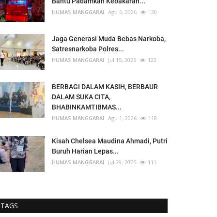
Bantu Padamkan Kebakaran...
HUMAS MANGGARAI
Agu 6, 2026
130
Jaga Generasi Muda Bebas Narkoba,
Satresnarkoba Polres...
HUMAS MANGGARAI
Jul 15, 2026
122
BERBAGI DALAM KASIH, BERBAUR
DALAM SUKA CITA,
BHABINKAMTIBMAS...
HUMAS MANGGARAI
Agu 1, 2026
118
Kisah Chelsea Maudina Ahmadi, Putri
Buruh Harian Lepas...
HUMAS MANGGARAI
Jul 29, 2026
111
TAGS