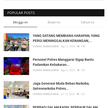
POPULAR POSTS
Minggu ini
Bulan ini
Tahun ini
YANG DATANG MEMBAWA HARAPAN, YANG
PERGI MENINGGALKAN KENANGAN,...
HUMAS MANGGARAI
Agu 3, 2026
158
Personel Polres Manggarai Sigap Bantu
Padamkan Kebakaran...
HUMAS MANGGARAI
Agu 6, 2026
130
Jaga Generasi Muda Bebas Narkoba,
Satresnarkoba Polres...
HUMAS MANGGARAI
Jul 15, 2026
122
BERBAGI DALAM KASIH, BERBAUR DALAM