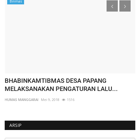
Binmas
BHABINKAMTIBMAS DESA PAPANG
W
MELAKSANAKAN PENGATURAN LALU...
K
HUMAS MANGGARAI
Mei 9, 2018
1516
HU
ARSIP