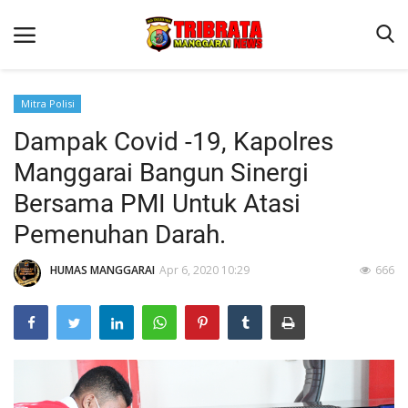
Mitra Polisi
Dampak Covid -19, Kapolres
Beranda
Manggarai Bangun Sinergi
Binkam
Bersama PMI Untuk Atasi
Kapolres Manggarai Imbau Masyarakat Waspada Cuaca Buruk
Pemenuhan Darah.
Kapolres Manggarai Imbau Masyarakat Waspada Cuaca Buruk
HUMAS MANGGARAI
Apr 6, 2020 10:29
666
Reskrim
Lantas
Giat Ops
Polisi Kita
Mitra Polisi