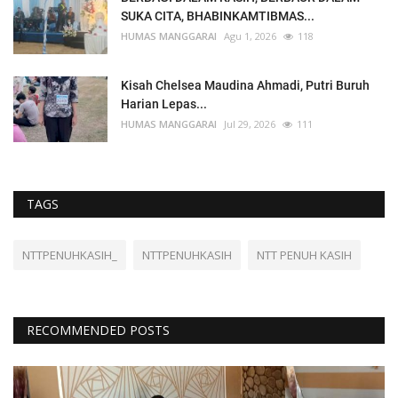
SUKA CITA, BHABINKAMTIBMAS...
HUMAS MANGGARAI
Agu 1, 2026
118
Kisah Chelsea Maudina Ahmadi, Putri Buruh
Harian Lepas...
HUMAS MANGGARAI
Jul 29, 2026
111
TAGS
NTTPENUHKASIH_
NTTPENUHKASIH
NTT PENUH KASIH
RECOMMENDED POSTS