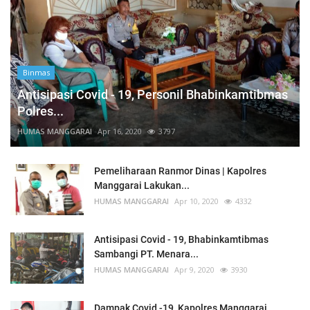
Binmas
Antisipasi Covid - 19, Personil Bhabinkamtibmas
Polres...
HUMAS MANGGARAI
Apr 16, 2020
3797
Pemeliharaan Ranmor Dinas | Kapolres
Manggarai Lakukan...
HUMAS MANGGARAI
Apr 10, 2020
4332
Antisipasi Covid - 19, Bhabinkamtibmas
Sambangi PT. Menara...
HUMAS MANGGARAI
Apr 9, 2020
3930
Dampak Covid -19, Kapolres Manggarai