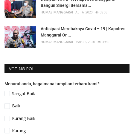
Bangun Sinergi Bersama...
HUMAS MANGGARAI
Apr 6, 2020
3856
Antisipasi Merebaknya Covid – 19 | Kapolres
Manggarai On...
HUMAS MANGGARAI
Mar 25, 2020
3980
VOTING POLL
Menurut anda, bagaimana tampilan terbaru kami?
Sangat Baik
Baik
Kurang Baik
Kurang