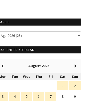
HUMAS MANGGARA
ARSIP
KALENDER KEGIATAN
August 2026
Mon
Tue
Wed
Thu
Fri
Sat
Sun
1
2
3
4
5
6
7
8
9