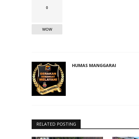
0
WOW
Jurnal Kamtibmas
HUMAS MANGGARAI
apolres Manggarai
Bhabinkamtibmas Laksanakan P
.
dan Penanganan Awal...
RELATED POSTING
1567
HUMAS MANGGARAI
Jan 7, 2026
247