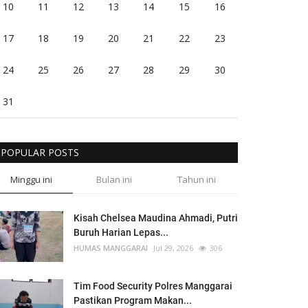
10
11
12
13
14
15
16
17
18
19
20
21
22
23
24
25
26
27
28
29
30
31
POPULAR POSTS
Minggu ini
Bulan ini
Tahun ini
Kisah Chelsea Maudina Ahmadi, Putri
Buruh Harian Lepas...
HUMAS MANGGARAI
Jul 29, 2026
306
Tim Food Security Polres Manggarai
Pastikan Program Makan...