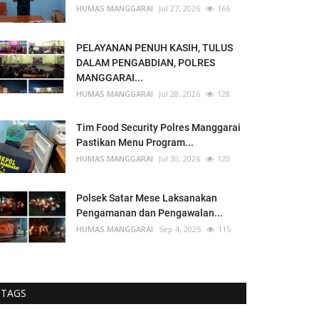
HUMAS MANGGARAI
Jul 27, 2026
166
PELAYANAN PENUH KASIH, TULUS
DALAM PENGABDIAN, POLRES
MANGGARAI...
HUMAS MANGGARAI
Jul 28, 2026
128
Tim Food Security Polres Manggarai
Pastikan Menu Program...
HUMAS MANGGARAI
Jul 30, 2026
120
Polsek Satar Mese Laksanakan
Pengamanan dan Pengawalan...
HUMAS MANGGARAI
Sep 4, 2025
115
TAGS