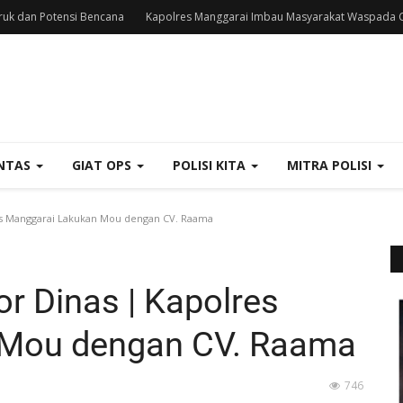
uk dan Potensi Bencana
Kapolres Manggarai Imbau Masyarakat Waspada C
NTAS
GIAT OPS
POLISI KITA
MITRA POLISI
s Manggarai Lakukan Mou dengan CV. Raama
r Dinas | Kapolres
 Mou dengan CV. Raama
746