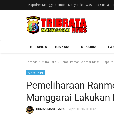
Kapolres Manggarai Imbau Masyarakat Waspada Cuaca Bur
BERANDA
BINKAM
RESKRIM
LA
Beranda
Mitra Polisi
Pemeliharaan Ranmor Dinas | Kapolre
Mitra Polisi
Pemeliharaan Ranmo
Manggarai Lakukan
HUMAS MANGGARAI
Apr 10, 2020 10:47