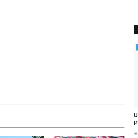
Polisi Kita
atroli
KP3 Udara : Pengamanan di Bandara
U
Frans Sales Lega Ruteng...
P
HUMAS MANGGARAI
Des 20, 2024
661
H