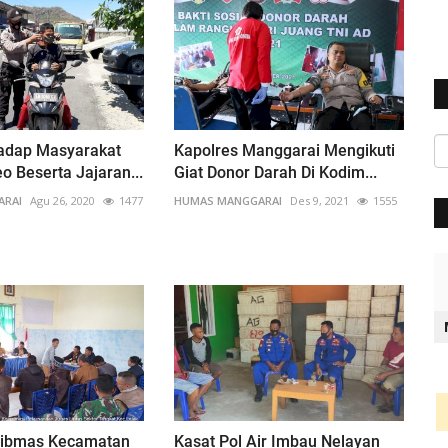
hadap Masyarakat
Kapolres Manggarai Mengikuti
o Beserta Jajaran...
Giat Donor Darah Di Kodim...
ARAI
Agu 26, 2020
1477
HUMAS MANGGARAI
Des 9, 2021
1555
tibmas Kecamatan
Kasat Pol Air Imbau Nelayan