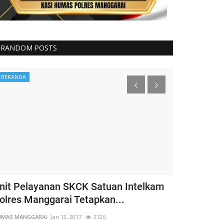
RANDOM POSTS
BERANDA
Binmas
nit Pelayanan SKCK Satuan Intelkam
Kapospol L
olres Manggarai Tetapkan...
Bhabinkamt
Amankan...
UMAS MANGGARAI
Jan 13, 2017
2126