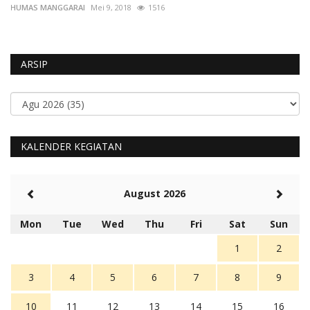
HUMAS MANGGARAI
Mei 9, 2018
1516
HU
ARSIP
KALENDER KEGIATAN
August 2026
Mon
Tue
Wed
Thu
Fri
Sat
Sun
1
2
3
4
5
6
7
8
9
10
11
12
13
14
15
16