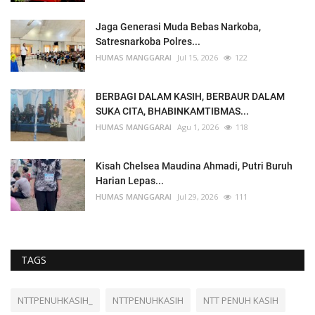
Jaga Generasi Muda Bebas Narkoba,
Satresnarkoba Polres...
HUMAS MANGGARAI
Jul 15, 2026
122
BERBAGI DALAM KASIH, BERBAUR DALAM
SUKA CITA, BHABINKAMTIBMAS...
HUMAS MANGGARAI
Agu 1, 2026
118
Kisah Chelsea Maudina Ahmadi, Putri Buruh
Harian Lepas...
HUMAS MANGGARAI
Jul 29, 2026
111
TAGS
NTTPENUHKASIH_
NTTPENUHKASIH
NTT PENUH KASIH