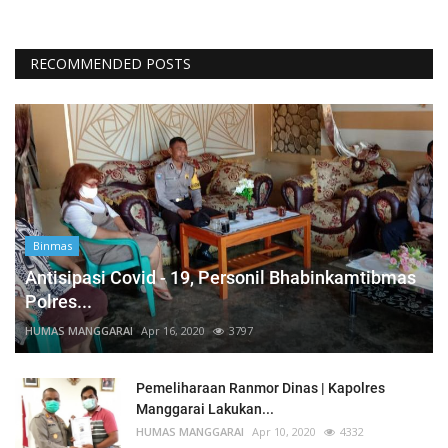
RECOMMENDED POSTS
Binmas
Antisipasi Covid - 19, Personil Bhabinkamtibmas
Polres...
HUMAS MANGGARAI
Apr 16, 2020
3797
Pemeliharaan Ranmor Dinas | Kapolres
Manggarai Lakukan...
HUMAS MANGGARAI
Apr 10, 2020
4332