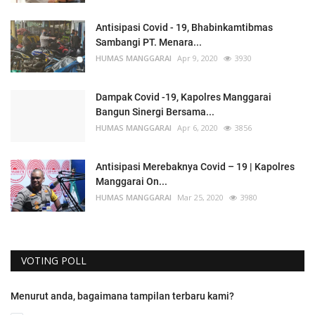
Antisipasi Covid - 19, Bhabinkamtibmas
Sambangi PT. Menara...
HUMAS MANGGARAI
Apr 9, 2020
3930
Dampak Covid -19, Kapolres Manggarai
Bangun Sinergi Bersama...
HUMAS MANGGARAI
Apr 6, 2020
3856
Antisipasi Merebaknya Covid – 19 | Kapolres
Manggarai On...
HUMAS MANGGARAI
Mar 25, 2020
3980
VOTING POLL
Menurut anda, bagaimana tampilan terbaru kami?