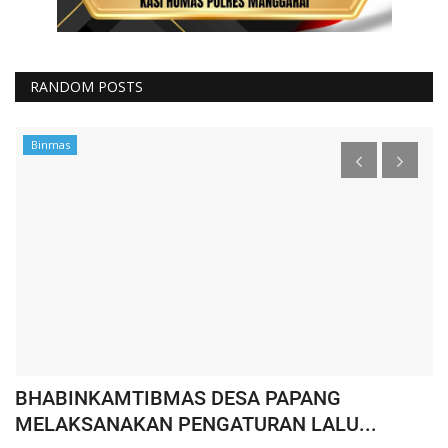
RANDOM POSTS
Binmas
BHABINKAMTIBMAS DESA PAPANG
W
MELAKSANAKAN PENGATURAN LALU...
K