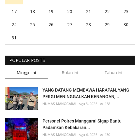
17
18
19
20
21
22
23
24
25
26
27
28
29
30
31
POPULAR POSTS
Minggu ini
Bulan ini
Tahun ini
YANG DATANG MEMBAWA HARAPAN, YANG
PERGI MENINGGALKAN KENANGAN,...
HUMAS MANGGARAI
Agu 3, 2026
158
Personel Polres Manggarai Sigap Bantu
Padamkan Kebakaran...
HUMAS MANGGARAI
Agu 6, 2026
130