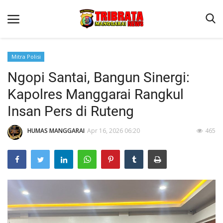
Mitra Polisi
Ngopi Santai, Bangun Sinergi:
Beranda
Kapolres Manggarai Rangkul
Binkam
Insan Pers di Ruteng
Kapolres Manggarai Imbau Masyarakat Waspada Cuaca Buruk
HUMAS MANGGARAI
Apr 16, 2026 06:20
465
Kapolres Manggarai Imbau Masyarakat Waspada Cuaca Buruk
Reskrim
Lantas
Giat Ops
Polisi Kita
Mitra Polisi