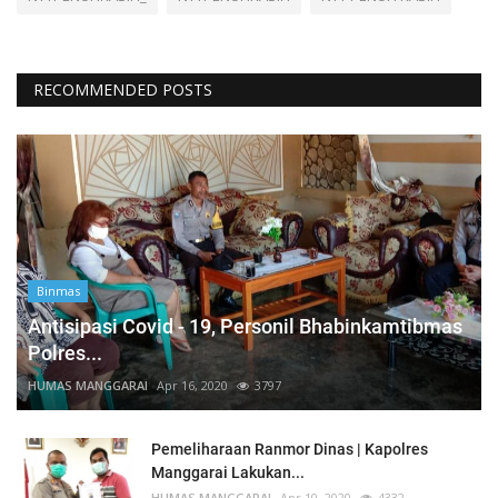
RECOMMENDED POSTS
Binmas
Antisipasi Covid - 19, Personil Bhabinkamtibmas
Polres...
HUMAS MANGGARAI
Apr 16, 2020
3797
Pemeliharaan Ranmor Dinas | Kapolres
Manggarai Lakukan...
HUMAS MANGGARAI
Apr 10, 2020
4332