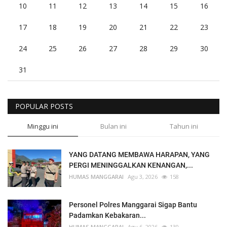
10
11
12
13
14
15
16
17
18
19
20
21
22
23
24
25
26
27
28
29
30
31
POPULAR POSTS
Minggu ini
Bulan ini
Tahun ini
YANG DATANG MEMBAWA HARAPAN, YANG
PERGI MENINGGALKAN KENANGAN,...
HUMAS MANGGARAI
Agu 3, 2026
158
Personel Polres Manggarai Sigap Bantu
Padamkan Kebakaran...
HUMAS MANGGARAI
Agu 6, 2026
130