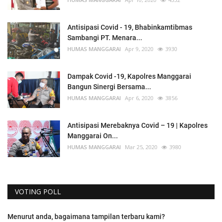
Antisipasi Covid - 19, Bhabinkamtibmas
Sambangi PT. Menara...
HUMAS MANGGARAI
Apr 9, 2020
3930
Dampak Covid -19, Kapolres Manggarai
Bangun Sinergi Bersama...
HUMAS MANGGARAI
Apr 6, 2020
3856
Antisipasi Merebaknya Covid – 19 | Kapolres
Manggarai On...
HUMAS MANGGARAI
Mar 25, 2020
3980
VOTING POLL
Menurut anda, bagaimana tampilan terbaru kami?