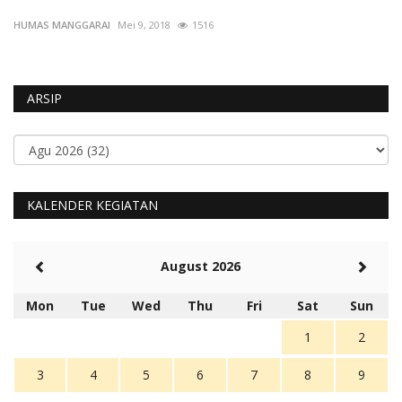
HUMAS MANGGARAI
Mei 9, 2018
1516
HU
ARSIP
KALENDER KEGIATAN
August 2026
Mon
Tue
Wed
Thu
Fri
Sat
Sun
1
2
3
4
5
6
7
8
9