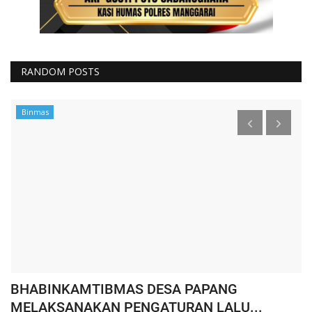
RANDOM POSTS
Binmas
BHABINKAMTIBMAS DESA PAPANG
W
MELAKSANAKAN PENGATURAN LALU...
K