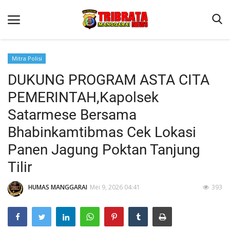
Mitra Polisi
DUKUNG PROGRAM ASTA CITA
Beranda
PEMERINTAH,Kapolsek
Binkam
Satarmese Bersama
Kapolres Manggarai Imbau Masyarakat Waspada Cuaca Buruk
Bhabinkamtibmas Cek Lokasi
Kapolres Manggarai Imbau Masyarakat Waspada Cuaca Buruk
Panen Jagung Poktan Tanjung
Reskrim
Tilir
Lantas
HUMAS MANGGARAI
Mei 9, 2026 04:41
393
Giat Ops
Polisi Kita
Mitra Polisi