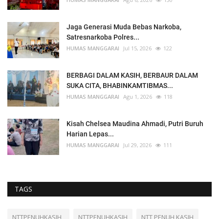
Jaga Generasi Muda Bebas Narkoba,
Satresnarkoba Polres...
HUMAS MANGGARAI
Jul 15, 2026
122
BERBAGI DALAM KASIH, BERBAUR DALAM
SUKA CITA, BHABINKAMTIBMAS...
HUMAS MANGGARAI
Agu 1, 2026
118
Kisah Chelsea Maudina Ahmadi, Putri Buruh
Harian Lepas...
HUMAS MANGGARAI
Jul 29, 2026
111
TAGS
NTTPENUHKASIH_
NTTPENUHKASIH
NTT PENUH KASIH