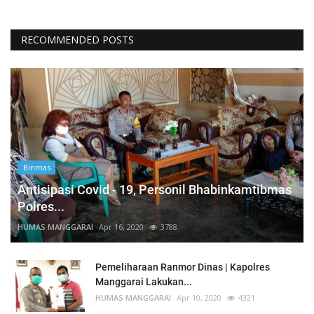
RECOMMENDED POSTS
Binmas
Antisipasi Covid - 19, Personil Bhabinkamtibmas
Polres...
HUMAS MANGGARAI
Apr 16, 2020
3788
Pemeliharaan Ranmor Dinas | Kapolres
Manggarai Lakukan...
HUMAS MANGGARAI
Apr 10, 2020
4321