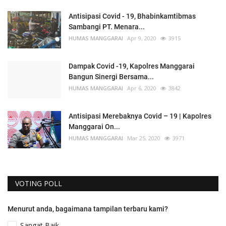
Antisipasi Covid - 19, Bhabinkamtibmas
Sambangi PT. Menara...
HUMAS MANGGARAI
Apr 9, 2020
3915
Dampak Covid -19, Kapolres Manggarai
Bangun Sinergi Bersama...
HUMAS MANGGARAI
Apr 6, 2020
3842
Antisipasi Merebaknya Covid – 19 | Kapolres
Manggarai On...
HUMAS MANGGARAI
Mar 25, 2020
3971
VOTING POLL
Menurut anda, bagaimana tampilan terbaru kami?
Sangat Baik