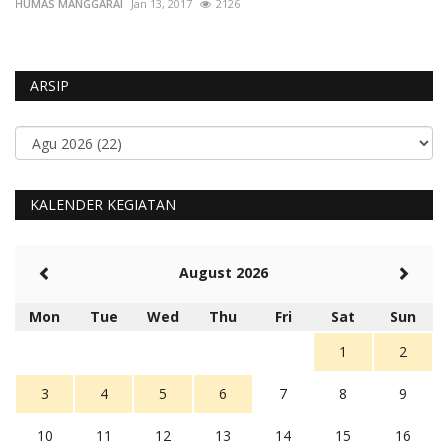
HUMAS MANGGARAI
Mar 24, 2024
701
HU
ARSIP
KALENDER KEGIATAN
August 2026
Mon
Tue
Wed
Thu
Fri
Sat
Sun
1
2
3
4
5
6
7
8
9
10
11
12
13
14
15
16