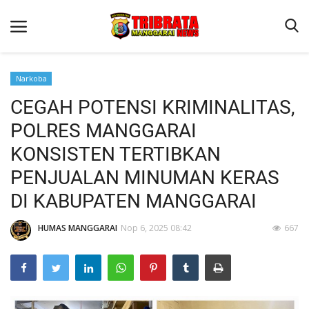
Narkoba
CEGAH POTENSI KRIMINALITAS,
Beranda
POLRES MANGGARAI
Binkam
KONSISTEN TERTIBKAN
Kapolres Manggarai Imbau Masyarakat Waspada Cuaca Buruk
PENJUALAN MINUMAN KERAS
Kapolres Manggarai Imbau Masyarakat Waspada Cuaca Buruk
DI KABUPATEN MANGGARAI
Reskrim
HUMAS MANGGARAI
Nop 6, 2025 08:42
667
Lantas
Giat Ops
Polisi Kita
Mitra Polisi