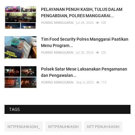
PELAYANAN PENUH KASIH, TULUS DALAM
PENGABDIAN, POLRES MANGGARAI...
HUMAS MANGGARAI
Jul 28, 2026
128
Tim Food Security Polres Manggarai Pastikan
Menu Program...
HUMAS MANGGARAI
Jul 30, 2026
120
Polsek Satar Mese Laksanakan Pengamanan
dan Pengawalan...
HUMAS MANGGARAI
Sep 4, 2025
115
TAGS
NTTPENUHKASIH_
NTTPENUHKASIH
NTT PENUH KASIH