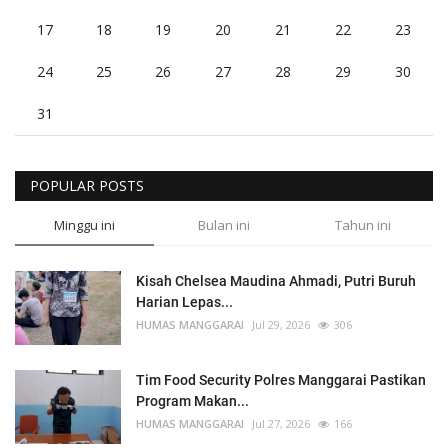
17
18
19
20
21
22
23
24
25
26
27
28
29
30
31
POPULAR POSTS
Minggu ini
Bulan ini
Tahun ini
Kisah Chelsea Maudina Ahmadi, Putri Buruh
Harian Lepas...
HUMAS MANGGARAI
Jul 29, 2026
306
Tim Food Security Polres Manggarai Pastikan
Program Makan...
HUMAS MANGGARAI
Jul 27, 2026
166