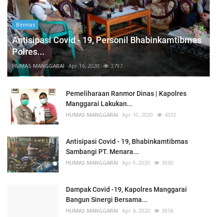
Binmas
Antisipasi Covid - 19, Personil Bhabinkamtibmas
Polres...
HUMAS MANGGARAI
Apr 16, 2020
3797
Pemeliharaan Ranmor Dinas | Kapolres
Manggarai Lakukan...
HUMAS MANGGARAI
Apr 10, 2020
4332
Antisipasi Covid - 19, Bhabinkamtibmas
Sambangi PT. Menara...
HUMAS MANGGARAI
Apr 9, 2020
3930
Dampak Covid -19, Kapolres Manggarai
Bangun Sinergi Bersama...
HUMAS MANGGARAI
Apr 6, 2020
3856