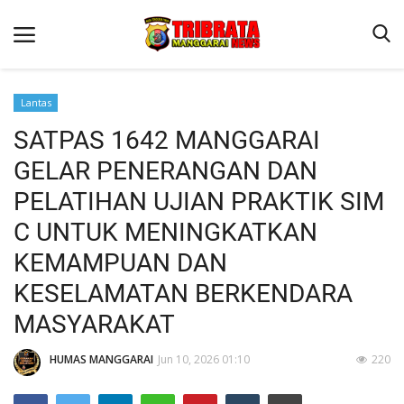
Lantas
SATPAS 1642 MANGGARAI
Beranda
GELAR PENERANGAN DAN
Binkam
PELATIHAN UJIAN PRAKTIK SIM
Kapolres Manggarai Imbau Masyarakat Waspada Cuaca Buruk
C UNTUK MENINGKATKAN
Kapolres Manggarai Imbau Masyarakat Waspada Cuaca Buruk
KEMAMPUAN DAN
Reskrim
KESELAMATAN BERKENDARA
Lantas
MASYARAKAT
Giat Ops
HUMAS MANGGARAI
Jun 10, 2026 01:10
220
Polisi Kita
Mitra Polisi