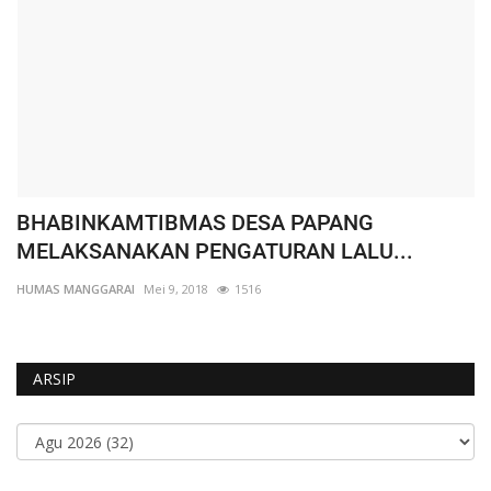
BHABINKAMTIBMAS DESA PAPANG
W
MELAKSANAKAN PENGATURAN LALU...
K
HUMAS MANGGARAI
Mei 9, 2018
1516
HU
ARSIP