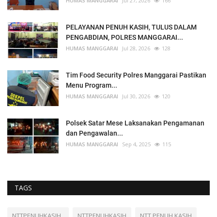
HUMAS MANGGARAI
Jul 27, 2026
166
PELAYANAN PENUH KASIH, TULUS DALAM
PENGABDIAN, POLRES MANGGARAI...
HUMAS MANGGARAI
Jul 28, 2026
128
Tim Food Security Polres Manggarai Pastikan
Menu Program...
HUMAS MANGGARAI
Jul 30, 2026
120
Polsek Satar Mese Laksanakan Pengamanan
dan Pengawalan...
HUMAS MANGGARAI
Sep 4, 2025
115
TAGS
NTTPENUHKASIH_
NTTPENUHKASIH
NTT PENUH KASIH