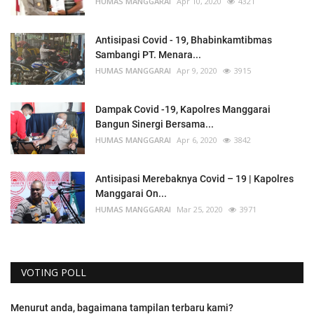
HUMAS MANGGARAI
Apr 10, 2020
4321
Antisipasi Covid - 19, Bhabinkamtibmas
Sambangi PT. Menara...
HUMAS MANGGARAI
Apr 9, 2020
3915
Dampak Covid -19, Kapolres Manggarai
Bangun Sinergi Bersama...
HUMAS MANGGARAI
Apr 6, 2020
3842
Antisipasi Merebaknya Covid – 19 | Kapolres
Manggarai On...
HUMAS MANGGARAI
Mar 25, 2020
3971
VOTING POLL
Menurut anda, bagaimana tampilan terbaru kami?