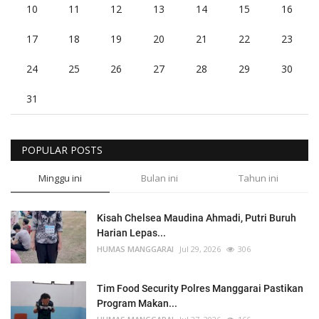
10
11
12
13
14
15
16
17
18
19
20
21
22
23
24
25
26
27
28
29
30
31
POPULAR POSTS
Minggu ini
Bulan ini
Tahun ini
Kisah Chelsea Maudina Ahmadi, Putri Buruh
Harian Lepas...
HUMAS MANGGARAI
Jul 29, 2026
306
Tim Food Security Polres Manggarai Pastikan
Program Makan...