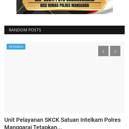
RANDOM POSTS
BERANDA
Unit Pelayanan SKCK Satuan Intelkam Polres
K
Manggarai Tetapkan...
P