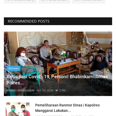
RECOMMENDED POSTS
Binmas
Antisipasi Covid - 19, Personil Bhabinkamtibmas
Polres...
HUMAS MANGGARAI
Apr 16, 2020
3788
Pemeliharaan Ranmor Dinas | Kapolres
Manggarai Lakukan...