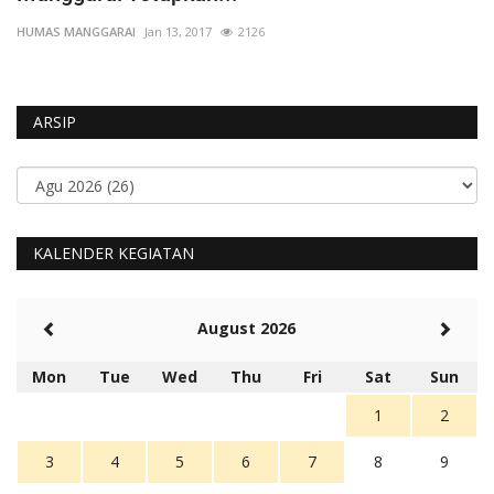
HUMAS MANGGARAI
Jan 13, 2017
2126
HU
ARSIP
KALENDER KEGIATAN
August 2026
Mon
Tue
Wed
Thu
Fri
Sat
Sun
1
2
3
4
5
6
7
8
9