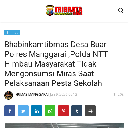
Binmas
Bhabinkamtibmas Desa Buar
Beranda
Polres Manggarai ,Polda NTT
Binkam
Himbau Masyarakat Tidak
Kapolres Manggarai Imbau Masyarakat Waspada Cuaca Buruk
Mengonsumsi Miras Saat
Kapolres Manggarai Imbau Masyarakat Waspada Cuaca Buruk
Pelaksanaan Pesta Sekolah
Reskrim
HUMAS MANGGARAI
Jun 9, 2026 06:12
208
Lantas
Giat Ops
Polisi Kita
Mitra Polisi