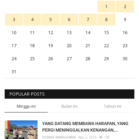
1
2
3
4
5
6
7
8
9
10
11
12
13
14
15
16
17
18
19
20
21
22
23
24
25
26
27
28
29
30
31
POPULAR POSTS
Minggu ini
Bulan ini
Tahun ini
YANG DATANG MEMBAWA HARAPAN, YANG
PERGI MENINGGALKAN KENANGAN,...
HUMAS MANGGARAI
Agu 3, 2026
158