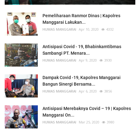
Pemeliharaan Ranmor Dinas | Kapolres
Manggarai Lakukan...
HUMAS MANGGARAI
Apr 10, 2020
4332
Antisipasi Covid - 19, Bhabinkamtibmas
Sambangi PT. Menara...
HUMAS MANGGARAI
Apr 9, 2020
3930
Dampak Covid -19, Kapolres Manggarai
Bangun Sinergi Bersama...
HUMAS MANGGARAI
Apr 6, 2020
3856
Antisipasi Merebaknya Covid – 19 | Kapolres
Manggarai On...
HUMAS MANGGARAI
Mar 25, 2020
3980