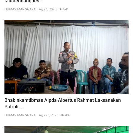
Musrenbangdes...
HUMAS MANGGARAI
Agu 1, 2025
841
Bhabinkamtibmas Aipda Albertus Rahmat Laksanakan
Patroli...
HUMAS MANGGARAI
Agu 26, 2025
408