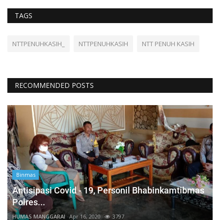
TAGS
NTTPENUHKASIH_
NTTPENUHKASIH
NTT PENUH KASIH
RECOMMENDED POSTS
Binmas
Antisipasi Covid - 19, Personil Bhabinkamtibmas
Polres...
HUMAS MANGGARAI
Apr 16, 2020
3797