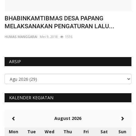
BHABINKAMTIBMAS DESA PAPANG
W
MELAKSANAKAN PENGATURAN LALU...
K
HUMAS MANGGARAI
Mei 9, 2018
1516
HU
ARSIP
KALENDER KEGIATAN
August 2026
Mon
Tue
Wed
Thu
Fri
Sat
Sun