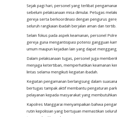
HUMAS MANGGARAI
Mar 24, 2024
701
Sejak pagi hari, personel yang terlibat pengaman
sebelum pelaksanaan misa dimulai. Petugas melak
gereja serta berkoordinasi dengan pengurus gere
seluruh rangkaian ibadah berjalan aman dan tertib.
Selain fokus pada aspek keamanan, personel Polres
gereja guna mengantisipasi potensi gangguan kam
umum maupun kejadian lain yang dapat menggang
Dalam pelaksanaan tugas, personel juga member
menjaga ketertiban, memperhatikan keamanan kend
lintas selama mengikuti kegiatan ibadah.
Kegiatan pengamanan berlangsung dalam suasana 
bertugas tampak aktif membantu pengaturan par
pelayanan kepada masyarakat yang membutuhkan 
Kapolres Manggarai menyampaikan bahwa pengam
rutin kepolisian yang bertujuan memastikan selu