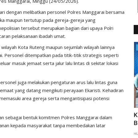
lres Manggarai, Minggu (24/05/2026).
 hari dengan melibatkan personel Polres Manggarai bersama
uka maupun tertutup pada gereja-gereja yang
epolisian tersebut merupakan bagian dari upaya Polri
caran pelaksanaan ibadah umat.
 wilayah Kota Ruteng maupun sejumlah wilayah lainnya
Polisi Kita
Personel ditempatkan pada titik-titik strategis seperti
uar masuk jemaat serta jalur lalu lintas di sekitar lokasi
rsonel juga melakukan pengaturan arus lalu lintas guna
emaat yang datang mengikuti perayaan Ekaristi. Kehadiran
memasuki area gereja serta mengantisipasi potensi
Kapospol Wae Ri’I, Petugas
C
kan sebagai bentuk komitmen Polres Manggarai dalam
m,
Bhabinkamtibmas dan Pejabat...
L
anan kepada masyarakat tanpa membedakan latar
HUMAS MANGGARAI
Sep 22, 2023
865
H