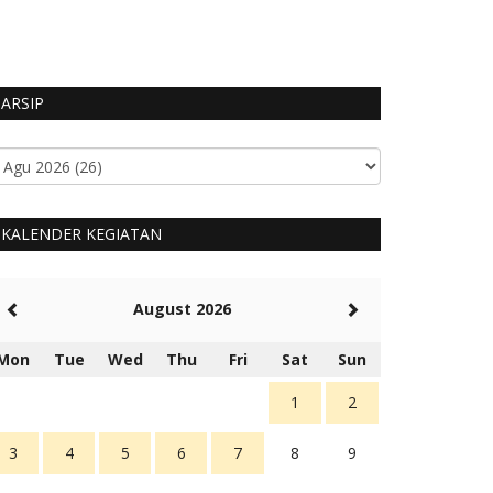
HUMAS MANGGARA
ARSIP
KALENDER KEGIATAN
August 2026
Mon
Tue
Wed
Thu
Fri
Sat
Sun
1
2
3
4
5
6
7
8
9