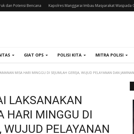
uk dan Potensi Bencana
Kapolres Manggarai Imbau Masyarakat Waspada C
NTAS
GIAT OPS
POLISI KITA
MITRA POLISI
MANAN MISA HARI MINGGU DI SEJUMLAH GEREJA, WUJUD PELAYANAN DAN JAMINA
I LAKSANAKAN
 HARI MINGGU DI
, WUJUD PELAYANAN