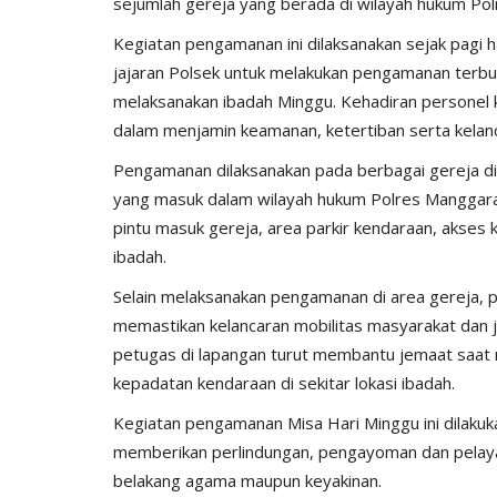
sejumlah gereja yang berada di wilayah hukum Po
Kegiatan pengamanan ini dilaksanakan sejak pagi
jajaran Polsek untuk melakukan pengamanan terb
melaksanakan ibadah Minggu. Kehadiran personel k
dalam menjamin keamanan, ketertiban serta kelan
Pengamanan dilaksanakan pada berbagai gereja di
Binmas
yang masuk dalam wilayah hukum Polres Manggarai. 
pintu masuk gereja, area parkir kendaraan, akses kel
ibadah.
Selain melaksanakan pengamanan di area gereja, pe
memastikan kelancaran mobilitas masyarakat dan j
petugas di lapangan turut membantu jemaat saat 
kepadatan kendaraan di sekitar lokasi ibadah.
Satuan Intelkam
Kapospol Lelak Bersama
Kegiatan pengamanan Misa Hari Minggu ini dilaku
pkan...
Bhabinkamtibmas Patroli Mala
memberikan perlindungan, pengayoman dan pelay
Amankan...
belakang agama maupun keyakinan.
2126