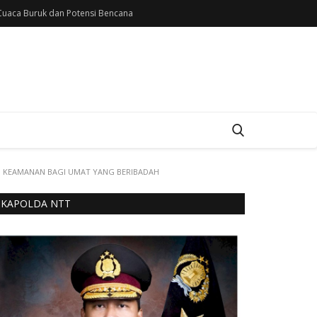
uaca Buruk dan Potensi Bencana
N KEAMANAN BAGI UMAT YANG BERIBADAH
KAPOLDA NTT