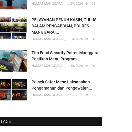
HUMAS MANGGARAI
Jul 27, 2026
166
PELAYANAN PENUH KASIH, TULUS
DALAM PENGABDIAN, POLRES
MANGGARAI...
HUMAS MANGGARAI
Jul 28, 2026
128
Tim Food Security Polres Manggarai
Pastikan Menu Program...
HUMAS MANGGARAI
Jul 30, 2026
120
Polsek Satar Mese Laksanakan
Pengamanan dan Pengawalan...
HUMAS MANGGARAI
Sep 4, 2025
115
TAGS