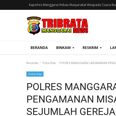
Kapolres Manggarai Imbau Masyarakat Waspada Cuaca Bur
BERANDA
BINKAM
RESKRIM
LA
Beranda
Polisi Kita
POLRES MANGGARAI LAKSANAKAN PENGA
Polisi Kita
POLRES MANGGARA
PENGAMANAN MISA
SEJUMLAH GEREJA