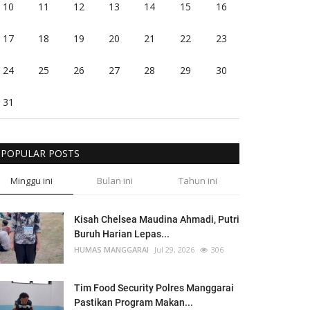
10
11
12
13
14
15
16
17
18
19
20
21
22
23
24
25
26
27
28
29
30
31
POPULAR POSTS
Minggu ini
Bulan ini
Tahun ini
Kisah Chelsea Maudina Ahmadi, Putri
Buruh Harian Lepas...
HUMAS MANGGARAI
Jul 29, 2026
306
Tim Food Security Polres Manggarai
Pastikan Program Makan...