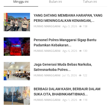
Minggu ini
Bulan ini
Tahun ini
YANG DATANG MEMBAWA HARAPAN, YANG
PERGI MENINGGALKAN KENANGAN,...
HUMAS MANGGARAI
Agu 3, 2026
158
Personel Polres Manggarai Sigap Bantu
Padamkan Kebakaran...
HUMAS MANGGARAI
Agu 6, 2026
130
Jaga Generasi Muda Bebas Narkoba,
Satresnarkoba Polres...
HUMAS MANGGARAI
Jul 15, 2026
122
BERBAGI DALAM KASIH, BERBAUR DALAM
SUKA CITA, BHABINKAMTIBMAS...
HUMAS MANGGARAI
Agu 1, 2026
118