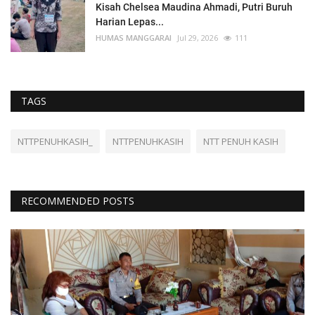
Kisah Chelsea Maudina Ahmadi, Putri Buruh
Harian Lepas...
HUMAS MANGGARAI
Jul 29, 2026
111
TAGS
NTTPENUHKASIH_
NTTPENUHKASIH
NTT PENUH KASIH
RECOMMENDED POSTS