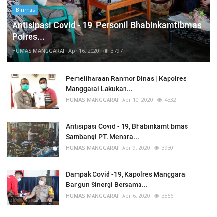
Binmas
Antisipasi Covid - 19, Personil Bhabinkamtibmas
Polres...
HUMAS MANGGARAI
Apr 16, 2020
3797
Pemeliharaan Ranmor Dinas | Kapolres
Manggarai Lakukan...
HUMAS MANGGARAI
Apr 10, 2020
4332
Antisipasi Covid - 19, Bhabinkamtibmas
Sambangi PT. Menara...
HUMAS MANGGARAI
Apr 9, 2020
3930
Dampak Covid -19, Kapolres Manggarai
Bangun Sinergi Bersama...
HUMAS MANGGARAI
Apr 6, 2020
3856