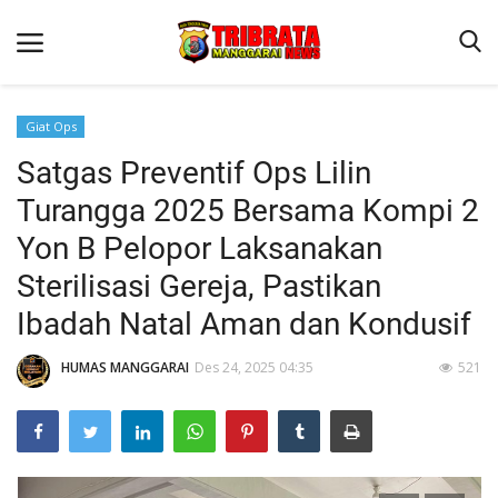
Giat Ops
Satgas Preventif Ops Lilin
Beranda
Turangga 2025 Bersama Kompi 2
Binkam
Yon B Pelopor Laksanakan
Kapolres Manggarai Imbau Masyarakat Waspada Cuaca Buruk
Sterilisasi Gereja, Pastikan
Kapolres Manggarai Imbau Masyarakat Waspada Cuaca Buruk
Ibadah Natal Aman dan Kondusif
Reskrim
HUMAS MANGGARAI
Des 24, 2025 04:35
521
Lantas
Giat Ops
Polisi Kita
Mitra Polisi