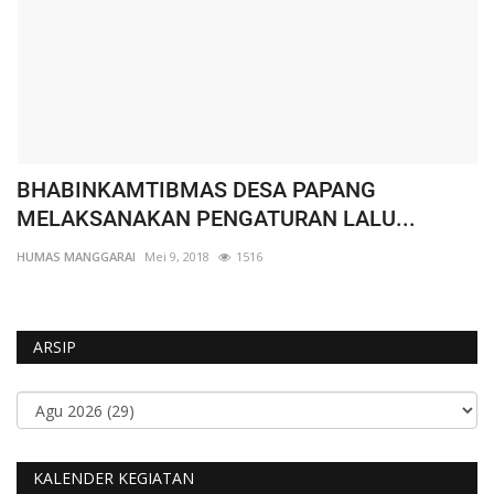
BHABINKAMTIBMAS DESA PAPANG
W
MELAKSANAKAN PENGATURAN LALU...
K
HUMAS MANGGARAI
Mei 9, 2018
1516
HU
ARSIP
KALENDER KEGIATAN