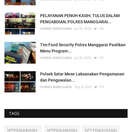
PELAYANAN PENUH KASIH, TULUS DALAM
PENGABDIAN, POLRES MANGGARAI...
HUMAS MANGGARAI
Jul 28, 2026
128
Tim Food Security Polres Manggarai Pastikan
Menu Program...
HUMAS MANGGARAI
Jul 30, 2026
120
Polsek Satar Mese Laksanakan Pengamanan
dan Pengawalan...
HUMAS MANGGARAI
Sep 4, 2025
115
TAGS
NTTPENUHKASIH_
NTTPENUHKASIH
NTT PENUH KASIH