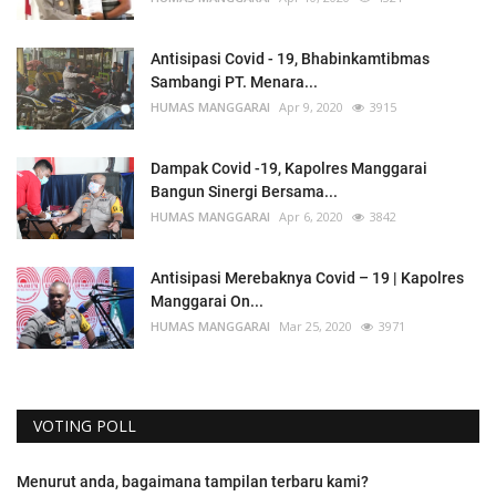
Antisipasi Covid - 19, Bhabinkamtibmas
Sambangi PT. Menara...
HUMAS MANGGARAI
Apr 9, 2020
3915
Dampak Covid -19, Kapolres Manggarai
Bangun Sinergi Bersama...
HUMAS MANGGARAI
Apr 6, 2020
3842
Antisipasi Merebaknya Covid – 19 | Kapolres
Manggarai On...
HUMAS MANGGARAI
Mar 25, 2020
3971
VOTING POLL
Menurut anda, bagaimana tampilan terbaru kami?