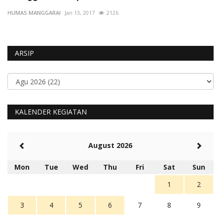
HUMAS MANGGARAI
Jan 13, 2017
2126
HU
ARSIP
KALENDER KEGIATAN
August 2026
Mon
Tue
Wed
Thu
Fri
Sat
Sun
1
2
3
4
5
6
7
8
9