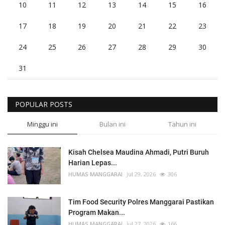
10
11
12
13
14
15
16
17
18
19
20
21
22
23
24
25
26
27
28
29
30
31
POPULAR POSTS
Minggu ini
Bulan ini
Tahun ini
Kisah Chelsea Maudina Ahmadi, Putri Buruh
Harian Lepas...
HUMAS MANGGARAI
Jul 29, 2026
306
Tim Food Security Polres Manggarai Pastikan
Program Makan...
HUMAS MANGGARAI
Jul 27, 2026
166