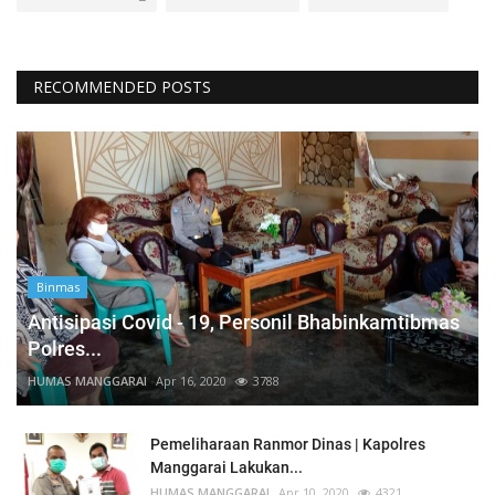
RECOMMENDED POSTS
Binmas
Antisipasi Covid - 19, Personil Bhabinkamtibmas
Polres...
HUMAS MANGGARAI
Apr 16, 2020
3788
Pemeliharaan Ranmor Dinas | Kapolres
Manggarai Lakukan...
HUMAS MANGGARAI
Apr 10, 2020
4321