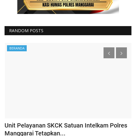
RANDOM POSTS
BERANDA
Unit Pelayanan SKCK Satuan Intelkam Polres
K
Manggarai Tetapkan...
P