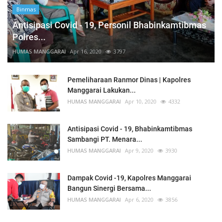
Binmas
Antisipasi Covid - 19, Personil Bhabinkamtibmas
Polres...
HUMAS MANGGARAI
Apr 16, 2020
3797
Pemeliharaan Ranmor Dinas | Kapolres
Manggarai Lakukan...
HUMAS MANGGARAI
Apr 10, 2020
4332
Antisipasi Covid - 19, Bhabinkamtibmas
Sambangi PT. Menara...
HUMAS MANGGARAI
Apr 9, 2020
3930
Dampak Covid -19, Kapolres Manggarai
Bangun Sinergi Bersama...
HUMAS MANGGARAI
Apr 6, 2020
3856