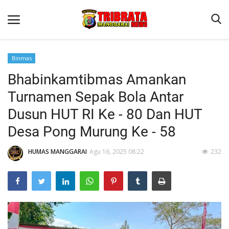
Binmas
Bhabinkamtibmas Amankan
Beranda
Turnamen Sepak Bola Antar
Binkam
Dusun HUT RI Ke - 80 Dan HUT
Kapolres Manggarai Imbau Masyarakat Waspada Cuaca Buruk
Desa Pong Murung Ke - 58
Kapolres Manggarai Imbau Masyarakat Waspada Cuaca Buruk
HUMAS MANGGARAI
Agu 16, 2025 08:22
232
Reskrim
Lantas
Giat Ops
Polisi Kita
Mitra Polisi