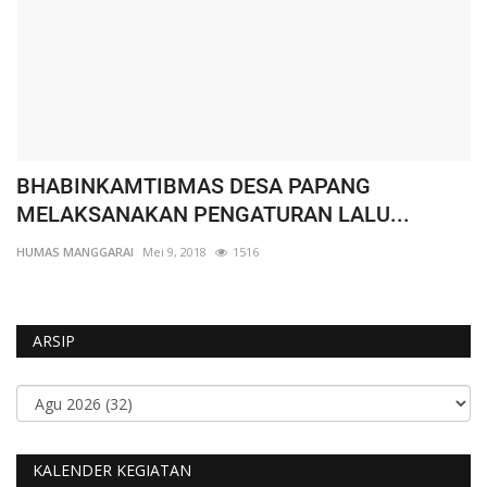
BHABINKAMTIBMAS DESA PAPANG
W
MELAKSANAKAN PENGATURAN LALU...
K
HUMAS MANGGARAI
Mei 9, 2018
1516
HU
ARSIP
KALENDER KEGIATAN