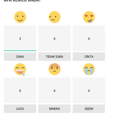
APA REAKSI ANDA?
3
0
0
SUKA
TIDAK SUKA
CINTA
0
0
0
LUCU
MARAH
SEDIH