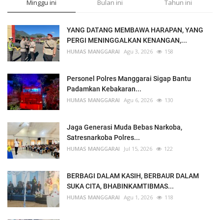
Minggu ini
Bulan ini
Tahun ini
YANG DATANG MEMBAWA HARAPAN, YANG
PERGI MENINGGALKAN KENANGAN,...
HUMAS MANGGARAI
Agu 3, 2026
158
Personel Polres Manggarai Sigap Bantu
Padamkan Kebakaran...
HUMAS MANGGARAI
Agu 6, 2026
130
Jaga Generasi Muda Bebas Narkoba,
Satresnarkoba Polres...
HUMAS MANGGARAI
Jul 15, 2026
122
BERBAGI DALAM KASIH, BERBAUR DALAM
SUKA CITA, BHABINKAMTIBMAS...
HUMAS MANGGARAI
Agu 1, 2026
118