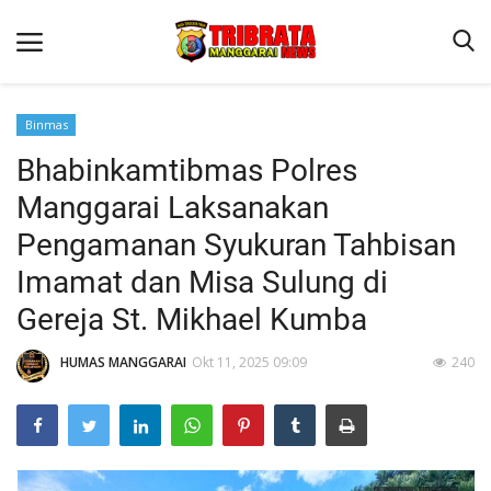
Binmas
Bhabinkamtibmas Polres
Beranda
Manggarai Laksanakan
Binkam
Pengamanan Syukuran Tahbisan
Kapolres Manggarai Imbau Masyarakat Waspada Cuaca Buruk
Imamat dan Misa Sulung di
Kapolres Manggarai Imbau Masyarakat Waspada Cuaca Buruk
Gereja St. Mikhael Kumba
Reskrim
HUMAS MANGGARAI
Okt 11, 2025 09:09
240
Lantas
Giat Ops
Polisi Kita
Mitra Polisi