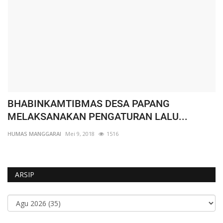
BHABINKAMTIBMAS DESA PAPANG
W
MELAKSANAKAN PENGATURAN LALU...
K
HUMAS MANGGARAI
Mei 9, 2018
1516
HU
ARSIP