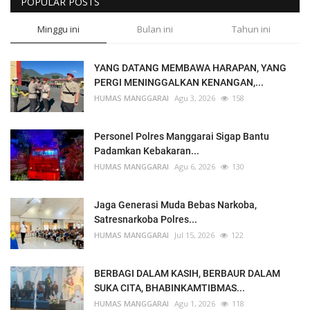
POPULAR POSTS
Minggu ini
Bulan ini
Tahun ini
YANG DATANG MEMBAWA HARAPAN, YANG
PERGI MENINGGALKAN KENANGAN,...
HUMAS MANGGARAI
Agu 3, 2026
158
Personel Polres Manggarai Sigap Bantu
Padamkan Kebakaran...
HUMAS MANGGARAI
Agu 6, 2026
130
Jaga Generasi Muda Bebas Narkoba,
Satresnarkoba Polres...
HUMAS MANGGARAI
Jul 15, 2026
122
BERBAGI DALAM KASIH, BERBAUR DALAM
SUKA CITA, BHABINKAMTIBMAS...
HUMAS MANGGARAI
Agu 1, 2026
118