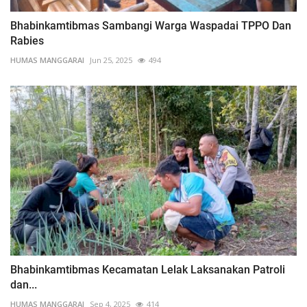
Bhabinkamtibmas Sambangi Warga Waspadai TPPO Dan
Rabies
HUMAS MANGGARAI
Jun 25, 2025
494
Bhabinkamtibmas Kecamatan Lelak Laksanakan Patroli
dan...
HUMAS MANGGARAI
Sep 4, 2025
414