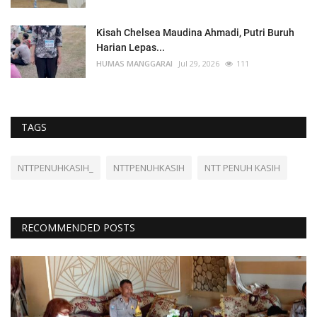
Kisah Chelsea Maudina Ahmadi, Putri Buruh
Harian Lepas...
HUMAS MANGGARAI
Jul 29, 2026
111
TAGS
NTTPENUHKASIH_
NTTPENUHKASIH
NTT PENUH KASIH
RECOMMENDED POSTS