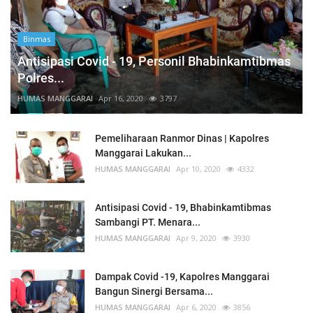
Binmas
Antisipasi Covid - 19, Personil Bhabinkamtibmas
Polres...
HUMAS MANGGARAI
Apr 16, 2020
3797
Pemeliharaan Ranmor Dinas | Kapolres
Manggarai Lakukan...
HUMAS MANGGARAI
Apr 10, 2020
4332
Antisipasi Covid - 19, Bhabinkamtibmas
Sambangi PT. Menara...
HUMAS MANGGARAI
Apr 9, 2020
3930
Dampak Covid -19, Kapolres Manggarai
Bangun Sinergi Bersama...
HUMAS MANGGARAI
Apr 6, 2020
3856