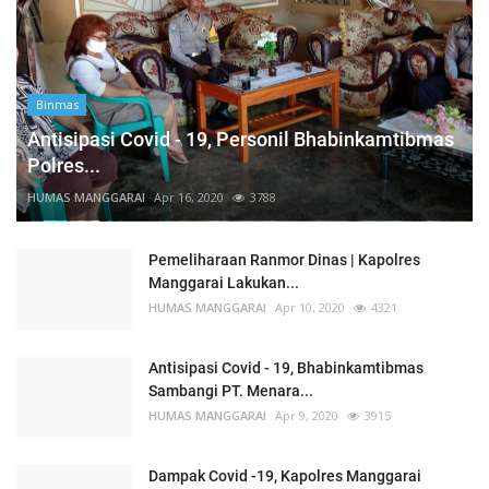
Binmas
Antisipasi Covid - 19, Personil Bhabinkamtibmas
Polres...
HUMAS MANGGARAI
Apr 16, 2020
3788
Pemeliharaan Ranmor Dinas | Kapolres
Manggarai Lakukan...
HUMAS MANGGARAI
Apr 10, 2020
4321
Antisipasi Covid - 19, Bhabinkamtibmas
Sambangi PT. Menara...
HUMAS MANGGARAI
Apr 9, 2020
3915
Dampak Covid -19, Kapolres Manggarai