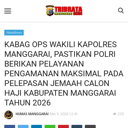
Headlines
KABAG OPS WAKILI KAPOLRES
Beranda
MANGGARAI, PASTIKAN POLRI
Binkam
BERIKAN PELAYANAN
Kapolres Manggarai Imbau Masyarakat Waspada Cuaca Buruk
PENGAMANAN MAKSIMAL PADA
Kapolres Manggarai Imbau Masyarakat Waspada Cuaca Buruk
PELEPASAN JEMAAH CALON
Reskrim
HAJI KABUPATEN MANGGARAI
Lantas
TAHUN 2026
Giat Ops
HUMAS MANGGARAI
Mei 9, 2026 12:41
220
Polisi Kita
Mitra Polisi