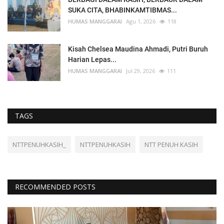
SUKA CITA, BHABINKAMTIBMAS...
HUMAS MANGGARAI
Agu 1, 2026
118
Kisah Chelsea Maudina Ahmadi, Putri Buruh
Harian Lepas...
HUMAS MANGGARAI
Jul 29, 2026
111
TAGS
NTTPENUHKASIH_
NTTPENUHKASIH
NTT PENUH KASIH
RECOMMENDED POSTS