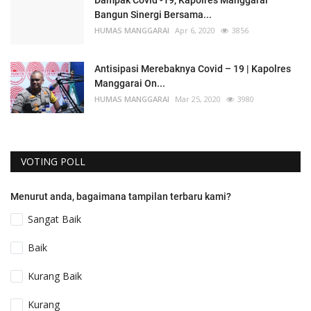
Bangun Sinergi Bersama...
HUMAS MANGGARAI
Apr 6, 2020
3856
Antisipasi Merebaknya Covid – 19 | Kapolres
Manggarai On...
HUMAS MANGGARAI
Mar 25, 2020
3980
VOTING POLL
Menurut anda, bagaimana tampilan terbaru kami?
Sangat Baik
Baik
Kurang Baik
Kurang