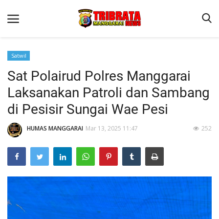
Satwil
Sat Polairud Polres Manggarai
Beranda
Laksanakan Patroli dan Sambang
Binkam
di Pesisir Sungai Wae Pesi
Kapolres Manggarai Imbau Masyarakat Waspada Cuaca Buruk
HUMAS MANGGARAI
Mar 13, 2025 11:47
252
Kapolres Manggarai Imbau Masyarakat Waspada Cuaca Buruk
Reskrim
Lantas
Giat Ops
Polisi Kita
Mitra Polisi