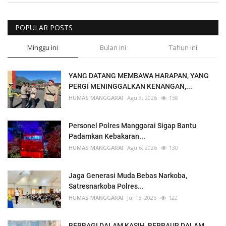
POPULAR POSTS
Minggu ini
Bulan ini
Tahun ini
YANG DATANG MEMBAWA HARAPAN, YANG
PERGI MENINGGALKAN KENANGAN,...
HUMAS MANGGARAI
Agu 3, 2026
158
Personel Polres Manggarai Sigap Bantu
Padamkan Kebakaran...
HUMAS MANGGARAI
Agu 6, 2026
130
Jaga Generasi Muda Bebas Narkoba,
Satresnarkoba Polres...
HUMAS MANGGARAI
Jul 15, 2026
122
BERBAGI DALAM KASIH, BERBAUR DALAM