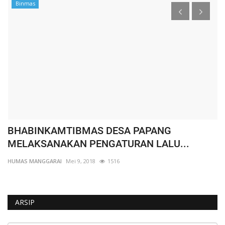
Binmas
BHABINKAMTIBMAS DESA PAPANG
W
MELAKSANAKAN PENGATURAN LALU...
K
HUMAS MANGGARAI
Mei 9, 2018
1516
HU
ARSIP