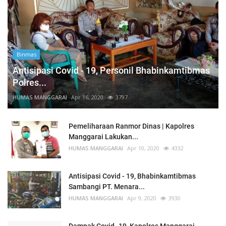
Binmas
Antisipasi Covid - 19, Personil Bhabinkamtibmas
Polres...
HUMAS MANGGARAI
Apr 16, 2020
3797
Pemeliharaan Ranmor Dinas | Kapolres
Manggarai Lakukan...
HUMAS MANGGARAI
Apr 10, 2020
4332
Antisipasi Covid - 19, Bhabinkamtibmas
Sambangi PT. Menara...
HUMAS MANGGARAI
Apr 9, 2020
3930
Dampak Covid -19, Kapolres Manggarai