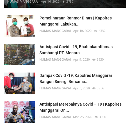
HUMAS MANGGARAI
Apr 16, 2020
3797
Pemeliharaan Ranmor Dinas | Kapolres
Manggarai Lakukan...
HUMAS MANGGARAI
Apr 10, 2020
4332
Antisipasi Covid - 19, Bhabinkamtibmas
Sambangi PT. Menara...
HUMAS MANGGARAI
Apr 9, 2020
3930
Dampak Covid -19, Kapolres Manggarai
Bangun Sinergi Bersama...
HUMAS MANGGARAI
Apr 6, 2020
3856
Antisipasi Merebaknya Covid – 19 | Kapolres
Manggarai On...
HUMAS MANGGARAI
Mar 25, 2020
3980