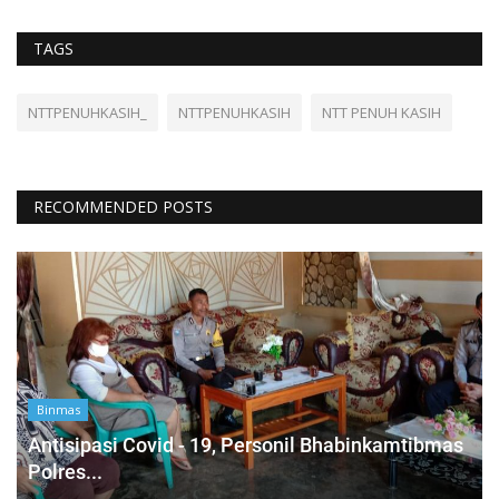
TAGS
NTTPENUHKASIH_
NTTPENUHKASIH
NTT PENUH KASIH
RECOMMENDED POSTS
Binmas
Antisipasi Covid - 19, Personil Bhabinkamtibmas
Polres...