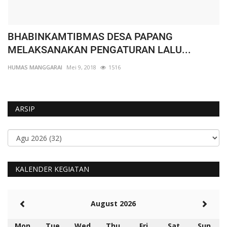
BHABINKAMTIBMAS DESA PAPANG
W
MELAKSANAKAN PENGATURAN LALU...
K
HUMAS MANGGARAI
Mei 9, 2018
1516
HU
ARSIP
KALENDER KEGIATAN
August 2026
Mon
Tue
Wed
Thu
Fri
Sat
Sun