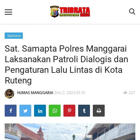
Sabhara
Sat. Samapta Polres Manggarai
Beranda
Laksanakan Patroli Dialogis dan
Binkam
Pengaturan Lalu Lintas di Kota
Kapolres Manggarai Imbau Masyarakat Waspada Cuaca Buruk
Ruteng
Kapolres Manggarai Imbau Masyarakat Waspada Cuaca Buruk
HUMAS MANGGARAI
Des 2, 2024 01:01
227
Reskrim
Lantas
Giat Ops
Polisi Kita
Mitra Polisi