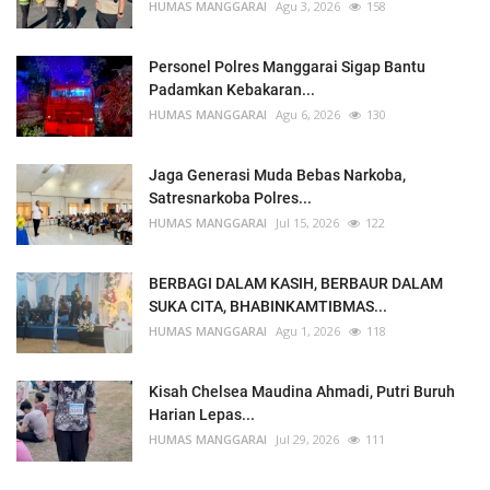
HUMAS MANGGARAI
Agu 3, 2026
158
Personel Polres Manggarai Sigap Bantu
Padamkan Kebakaran...
HUMAS MANGGARAI
Agu 6, 2026
130
Jaga Generasi Muda Bebas Narkoba,
Satresnarkoba Polres...
HUMAS MANGGARAI
Jul 15, 2026
122
BERBAGI DALAM KASIH, BERBAUR DALAM
SUKA CITA, BHABINKAMTIBMAS...
HUMAS MANGGARAI
Agu 1, 2026
118
Kisah Chelsea Maudina Ahmadi, Putri Buruh
Harian Lepas...
HUMAS MANGGARAI
Jul 29, 2026
111