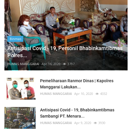
Binmas
Antisipasi Covid - 19, Personil Bhabinkamtibmas
Polres...
HUMAS MANGGARAI
Apr 16, 2020
3797
Pemeliharaan Ranmor Dinas | Kapolres
Manggarai Lakukan...
HUMAS MANGGARAI
Apr 10, 2020
4332
Antisipasi Covid - 19, Bhabinkamtibmas
Sambangi PT. Menara...
HUMAS MANGGARAI
Apr 9, 2020
3930