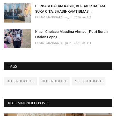
BERBAGI DALAM KASIH, BERBAUR DALAM
SUKA CITA, BHABINKAMTIBMAS...
HUMAS MANGGARAI
Agu 1, 2026
118
Kisah Chelsea Maudina Ahmadi, Putri Buruh
Harian Lepas...
HUMAS MANGGARAI
Jul 29, 2026
111
TAGS
NTTPENUHKASIH_
NTTPENUHKASIH
NTT PENUH KASIH
RECOMMENDED POSTS