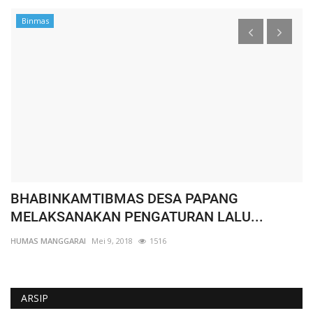
Binmas
BHABINKAMTIBMAS DESA PAPANG
W
MELAKSANAKAN PENGATURAN LALU...
K
HUMAS MANGGARAI
Mei 9, 2018
1516
HU
ARSIP