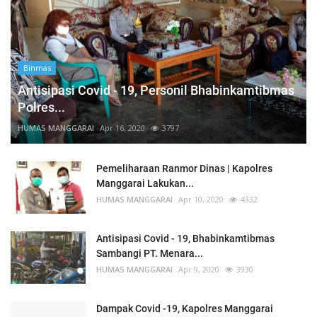
Binmas
Antisipasi Covid - 19, Personil Bhabinkamtibmas
Polres...
HUMAS MANGGARAI
Apr 16, 2020
3797
Pemeliharaan Ranmor Dinas | Kapolres
Manggarai Lakukan...
HUMAS MANGGARAI
Apr 10, 2020
4332
Antisipasi Covid - 19, Bhabinkamtibmas
Sambangi PT. Menara...
HUMAS MANGGARAI
Apr 9, 2020
3930
Dampak Covid -19, Kapolres Manggarai