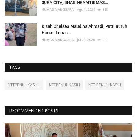
SUKA CITA, BHABINKAMTIBMAS...
HUMAS MANGGARAI
Agu 1, 2026
118
Kisah Chelsea Maudina Ahmadi, Putri Buruh
Harian Lepas...
HUMAS MANGGARAI
Jul 29, 2026
111
TAGS
NTTPENUHKASIH_
NTTPENUHKASIH
NTT PENUH KASIH
RECOMMENDED POSTS