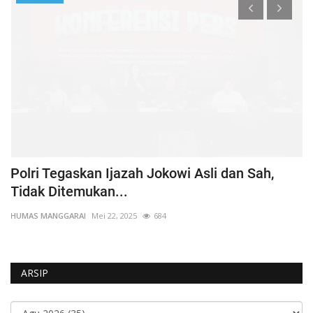
Polri Tegaskan Ijazah Jokowi Asli dan Sah,
K
Tidak Ditemukan...
D
HUMAS MANGGARAI
Mei 22, 2025
684
HU
ARSIP