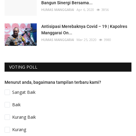
Bangun Sinergi Bersama...
HUMAS MANGGARAI
Apr 6, 2020
3856
Antisipasi Merebaknya Covid – 19 | Kapolres
Manggarai On...
HUMAS MANGGARAI
Mar 25, 2020
3980
VOTING POLL
Menurut anda, bagaimana tampilan terbaru kami?
Sangat Baik
Baik
Kurang Baik
Kurang