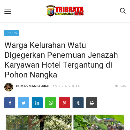
Pidum
Warga Kelurahan Watu
Beranda
Digegerkan Penemuan Jenazah
Binkam
Karyawan Hotel Tergantung di
Kapolres Manggarai Imbau Masyarakat Waspada Cuaca Buruk
Pohon Nangka
Kapolres Manggarai Imbau Masyarakat Waspada Cuaca Buruk
HUMAS MANGGARAI
Feb 3, 2026 01:14
694
Reskrim
Lantas
Giat Ops
Polisi Kita
Mitra Polisi