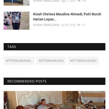
HUMAS MANGGARAI
Agu 1, 2026
118
Kisah Chelsea Maudina Ahmadi, Putri Buruh
Harian Lepas...
HUMAS MANGGARAI
Jul 29, 2026
111
TAGS
NTTPENUHKASIH_
NTTPENUHKASIH
NTT PENUH KASIH
RECOMMENDED POSTS