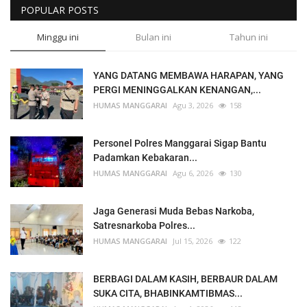
POPULAR POSTS
Minggu ini
Bulan ini
Tahun ini
YANG DATANG MEMBAWA HARAPAN, YANG
PERGI MENINGGALKAN KENANGAN,...
HUMAS MANGGARAI
Agu 3, 2026
158
Personel Polres Manggarai Sigap Bantu
Padamkan Kebakaran...
HUMAS MANGGARAI
Agu 6, 2026
130
Jaga Generasi Muda Bebas Narkoba,
Satresnarkoba Polres...
HUMAS MANGGARAI
Jul 15, 2026
122
BERBAGI DALAM KASIH, BERBAUR DALAM
SUKA CITA, BHABINKAMTIBMAS...