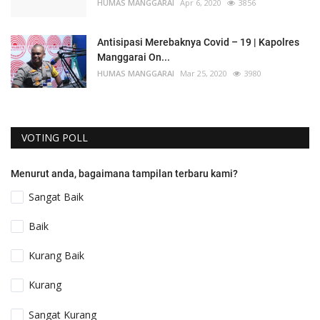
HUMAS MANGGARAI
Apr 6, 2020
3856
Antisipasi Merebaknya Covid – 19 | Kapolres
Manggarai On...
HUMAS MANGGARAI
Mar 25, 2020
3980
VOTING POLL
Menurut anda, bagaimana tampilan terbaru kami?
Sangat Baik
Baik
Kurang Baik
Kurang
Sangat Kurang