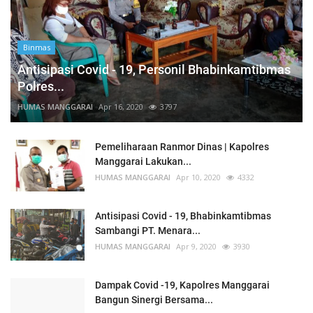
Binmas
Antisipasi Covid - 19, Personil Bhabinkamtibmas
Polres...
HUMAS MANGGARAI
Apr 16, 2020
3797
Pemeliharaan Ranmor Dinas | Kapolres
Manggarai Lakukan...
HUMAS MANGGARAI
Apr 10, 2020
4332
Antisipasi Covid - 19, Bhabinkamtibmas
Sambangi PT. Menara...
HUMAS MANGGARAI
Apr 9, 2020
3930
Dampak Covid -19, Kapolres Manggarai
Bangun Sinergi Bersama...