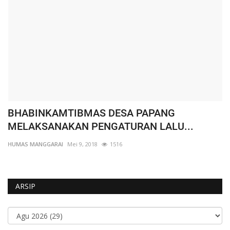
BHABINKAMTIBMAS DESA PAPANG
W
MELAKSANAKAN PENGATURAN LALU...
K
HUMAS MANGGARAI
Mei 9, 2018
1516
HU
ARSIP